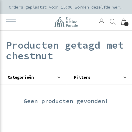
k voor ouders & kids in de Amsterdamse Pijp
Orders geplaatst voor 15:00 worden dezelfde werkdag verzonden
0
Producten getagd met
chestnut
Categorieën
Filters
Geen producten gevonden!