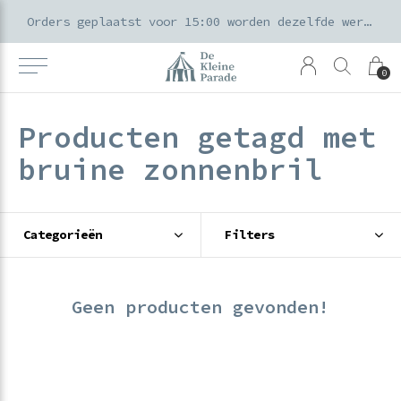
k voor ouders & kids in de Amsterdamse Pijp
Orders geplaatst voor 15:00 worden dezelfde werkdag verzonden
0
Producten getagd met
bruine zonnenbril
Categorieën
Filters
Geen producten gevonden!