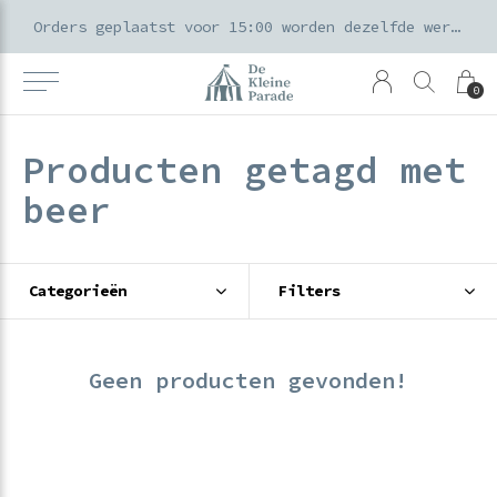
k voor ouders & kids in de Amsterdamse Pijp
Orders geplaatst voor 15:00 worden dezelfde werkdag verzonden
0
Producten getagd met
beer
Categorieën
Filters
Geen producten gevonden!