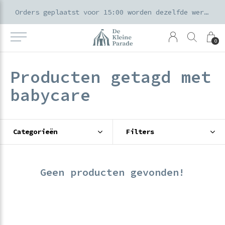
k voor ouders & kids in de Amsterdamse Pijp
Orders geplaatst voor 15:00 worden dezelfde werkdag verzonden
0
Producten getagd met
babycare
Categorieën
Filters
Geen producten gevonden!