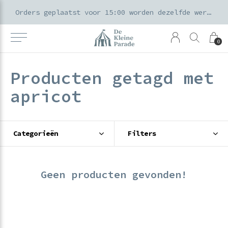
k voor ouders & kids in de Amsterdamse Pijp
Orders geplaatst voor 15:00 worden dezelfde werkdag verzonden
0
Producten getagd met
apricot
Categorieën
Filters
Geen producten gevonden!