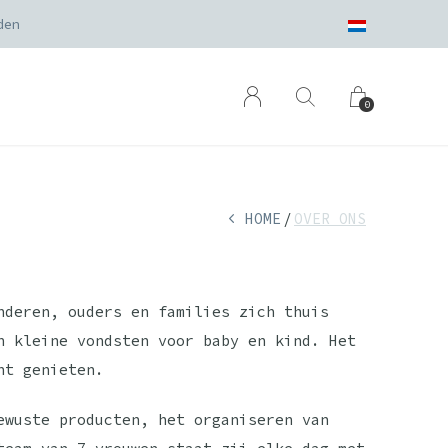
den
0
HOME
OVER ONS
nderen, ouders en families zich thuis
n kleine vondsten voor baby en kind. Het
nt genieten.
ewuste producten, het organiseren van