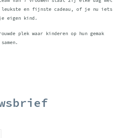
team van 7 vrouwen staat zij elke dag met
 leukste en fijnste cadeau, of je nu iets
je eigen kind.
rouwde plek waar kinderen op hun gemak
 samen.
wsbrief