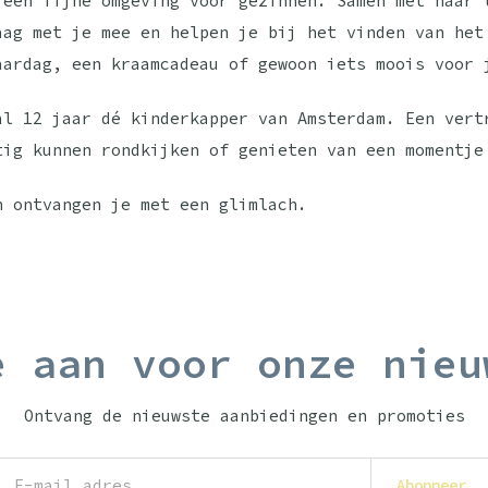
 een fijne omgeving voor gezinnen. Samen met haar 
aag met je mee en helpen je bij het vinden van het
aardag, een kraamcadeau of gewoon iets moois voor 
al 12 jaar dé kinderkapper van Amsterdam. Een vert
tig kunnen rondkijken of genieten van een momentje
n ontvangen je met een glimlach.
e aan voor onze nieu
Ontvang de nieuwste aanbiedingen en promoties
Abonneer