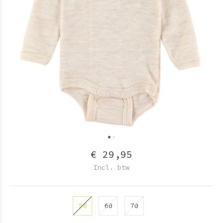
€ 29,95
Incl. btw
50
60
70