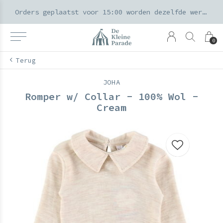
k voor ouders & kids in de Amsterdamse Pijp
Orders geplaatst voor 15:00 worden dezelfde werkdag verzonden
0
Terug
JOHA
Romper w/ Collar - 100% Wol -
Cream