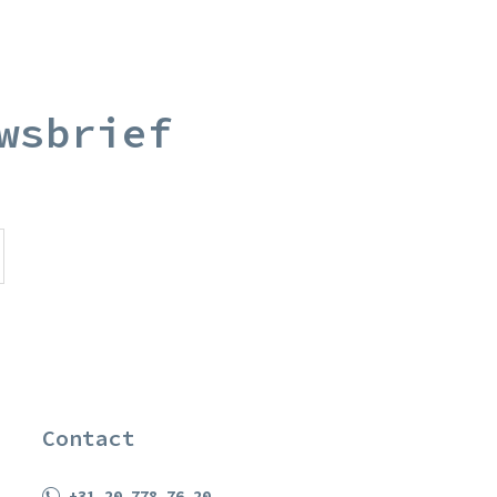
wsbrief
Contact
+31 20 778 76 20