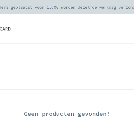
ders geplaatst voor 15:00 worden dezelfde werkdag verzon
CARD
Geen producten gevonden!