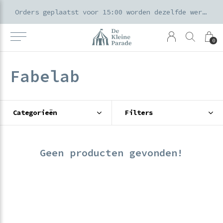
k voor ouders & kids in de Amsterdamse Pijp
Orders geplaatst voor 15:00 worden dezelfde werkdag verzonden
0
Fabelab
Categorieën
Filters
Geen producten gevonden!