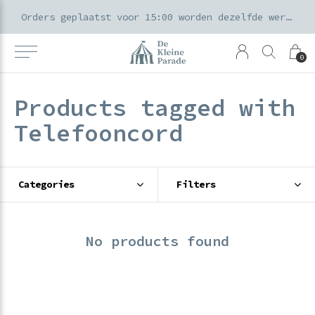
k voor ouders & kids in de Amsterdamse Pijp
Orders geplaatst voor 15:00 worden dezelfde werkdag verzonden
0
Products tagged with
Telefooncord
Categories
Filters
No products found