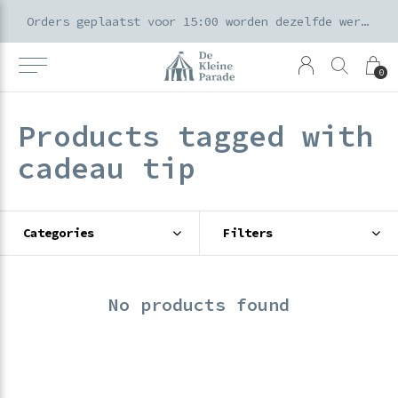
k voor ouders & kids in de Amsterdamse Pijp
Orders geplaatst voor 15:00 worden dezelfde werkdag verzonden
0
Products tagged with
cadeau tip
Categories
Filters
No products found